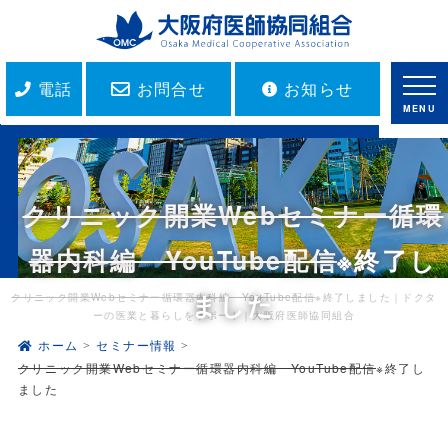
電話
お問合せ
お知らせ
MENU
クリニック開業Webセミナー循環
器内科編 YouTube配信
※終了し
ました
クリニック開業Webセミナー循環器内科編 YouTube配信
※終了しました｜ドクタ
ーの医業と暮らしをサポート｜大阪府医師協同組合
ホーム
セミナー情報
クリニック開業Webセミナー循環器内科編 YouTube配信
※終了し
ました