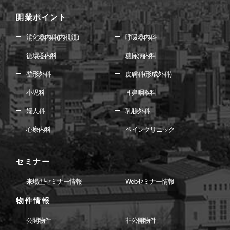
開業ポイント
消化器内科(内視鏡)
呼吸器内科
循環器内科
糖尿病内科
整形外科
皮膚科(形成外科)
小児科
耳鼻咽喉科
婦人科
乳腺外科
心療内科
ペインクリニック
セミナー
来場型セミナー情報
Webセミナー情報
物件情報
公開物件
非公開物件