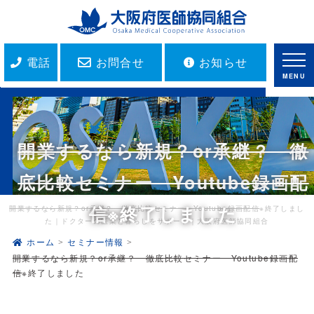
電話
お問合せ
お知らせ
MENU
開業するなら新規？or承継？ 徹
底比較セミナー Youtube録画配
信
※終了しました
開業するなら新規？or承継？ 徹底比較セミナー Youtube録画配信
※終了しまし
た｜ドクターの医業と暮らしをサポート｜大阪府医師協同組合
ホーム
セミナー情報
開業するなら新規？or承継？ 徹底比較セミナー Youtube録画配
信
※終了しました