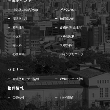
開業ポイント
消化器内科(内視鏡)
呼吸器内科
循環器内科
糖尿病内科
整形外科
皮膚科(形成外科)
小児科
耳鼻咽喉科
婦人科
乳腺外科
心療内科
ペインクリニック
セミナー
来場型セミナー情報
Webセミナー情報
物件情報
公開物件
非公開物件