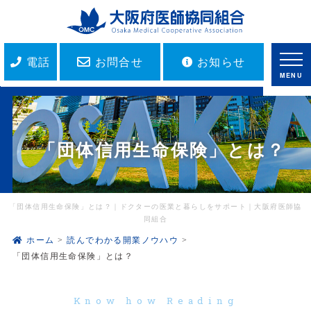
電話
お問合せ
お知らせ
MENU
「団体信用生命保険」とは？
「団体信用生命保険」とは？｜ドクターの医業と暮らしをサポート｜大阪府医師協
同組合
ホーム
読んでわかる開業ノウハウ
「団体信用生命保険」とは？
Know how Reading