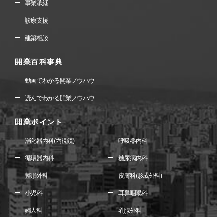
事業承継
診療支援
建築相談
開業百科事典
動画でわかる開業ノウハウ
読んでわかる開業ノウハウ
開業ポイント
消化器内科(内視鏡)
呼吸器内科
循環器内科
糖尿病内科
整形外科
皮膚科(形成外科)
小児科
耳鼻咽喉科
婦人科
乳腺外科