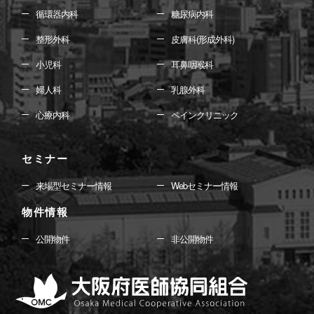
循環器内科
糖尿病内科
整形外科
皮膚科(形成外科)
小児科
耳鼻咽喉科
婦人科
乳腺外科
心療内科
ペインクリニック
セミナー
来場型セミナー情報
Webセミナー情報
物件情報
公開物件
非公開物件