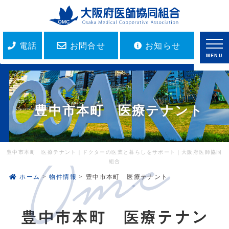
電話
お問合せ
お知らせ
MENU
豊中市本町 医療テナント
豊中市本町 医療テナント｜ドクターの医業と暮らしをサポート｜大阪府医師協同
組合
ホーム
物件情報
豊中市本町 医療テナント
豊中市本町 医療テナン