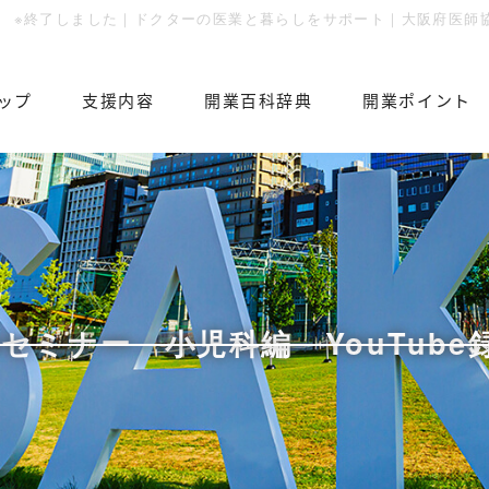
※終了しました｜ドクターの医業と暮らしをサポート｜大阪府医師
ップ
⽀援内容
開業百科辞典
開業ポイント
セミナー 小児科編 YouTube