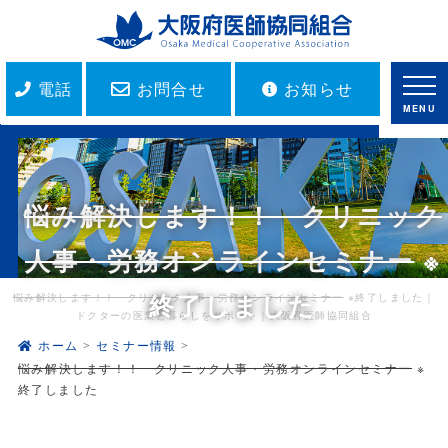
電話
お問合せ
お知らせ
MENU
悩み解決します！！ クリニック
人事・労務オンラインセミナー
※
終了しました
悩み解決します！！ クリニック人事・労務オンラインセミナー
※終了しました｜
ドクターの医業と暮らしをサポート｜大阪府医師協同組合
ホーム
セミナー情報
悩み解決します！！ クリニック人事・労務オンラインセミナー
※
終了しました