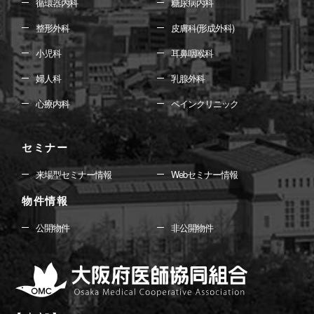
循環器内科
糖尿病内科
整形外科
皮膚科(形成外科)
小児科
耳鼻咽喉科
婦人科
乳腺外科
心療内科
ペインクリニック
セミナー
来場型セミナー情報
Webセミナー情報
物件情報
公開物件
非公開物件