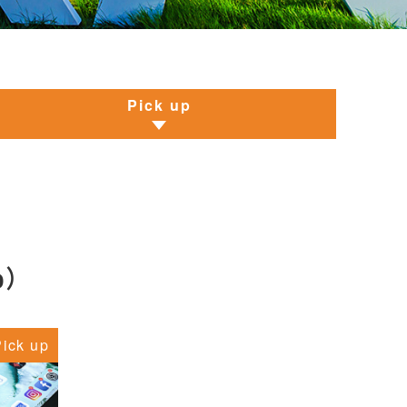
Pick up
p）
Pick up